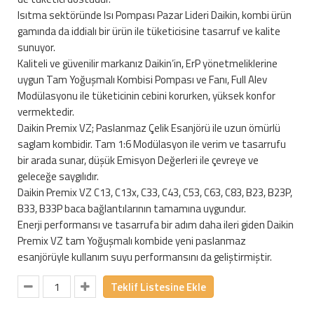
Isıtma sektöründe Isı Pompası Pazar Lideri Daikin, kombi ürün
gamında da iddialı bir ürün ile tüketicisine tasarruf ve kalite
sunuyor.
Kaliteli ve güvenilir markanız Daikin’in, ErP yönetmeliklerine
uygun Tam Yoğuşmalı Kombisi Pompası ve Fanı, Full Alev
Modülasyonu ile tüketicinin cebini korurken, yüksek konfor
vermektedir.
Daikin Premix VZ; Paslanmaz Çelik Esanjörü ile uzun ömürlü
saglam kombidir. Tam 1:6 Modülasyon ile verim ve tasarrufu
bir arada sunar, düşük Emisyon Değerleri ile çevreye ve
geleceğe saygılıdır.
Daikin Premix VZ C13, C13x, C33, C43, C53, C63, C83, B23, B23P,
B33, B33P baca bağlantılarının tamamına uygundur.
Enerji performansı ve tasarrufa bir adım daha ileri giden Daikin
Premix VZ tam Yoğuşmalı kombide yeni paslanmaz
esanjörüyle kullanım suyu performansını da geliştirmiştir.
Teklif Listesine Ekle