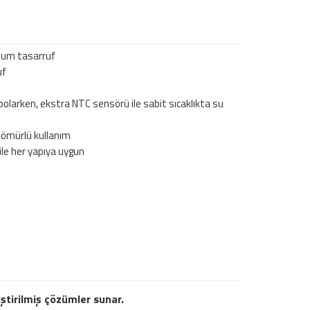
mum tasarruf
uf
u
polarken, ekstra NTC sensörü ile sabit sıcaklıkta su
 ömürlü kullanım
ile her yapıya uygun
iştirilmiş çözümler sunar.