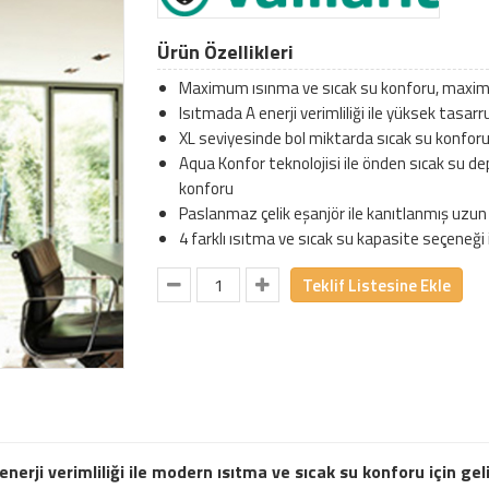
Ürün Özellikleri
Maximum ısınma ve sıcak su konforu, maxi
Isıtmada A enerji verimliliği ile yüksek tasarr
XL seviyesinde bol miktarda sıcak su konfor
Aqua Konfor teknolojisi ile önden sıcak su de
konforu
Paslanmaz çelik eşanjör ile kanıtlanmış uzun
4 farklı ısıtma ve sıcak su kapasite seçeneği 
Teklif Listesine Ekle
erji verimliliği ile modern ısıtma ve sıcak su konforu için gel