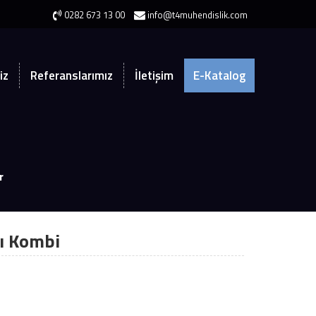
0282 673 13 00
info@t4muhendislik.com
iz
Referanslarımız
İletişim
E-Katalog
r
ı Kombi