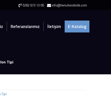
0282 673 13 00
info@t4muhendislik.com
iz
Referanslarımız
İletişim
E-Katalog
lon Tipi
 Tipi