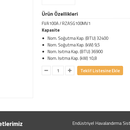
Ürün Özellikleri
FVA100A / RZASG100MV1
Kapasite
Nom. Soğutma Kap. (BTU) 32400
Nom. Soğutma Kap. (kW) 9,5
Nom. Isıtma Kap. (BTU) 36900
Nom. Isıtma Kap. (kW) 10,8
Teklif Listesine Ekle
tlerimiz
Endüstriyel Havalandırma Sis