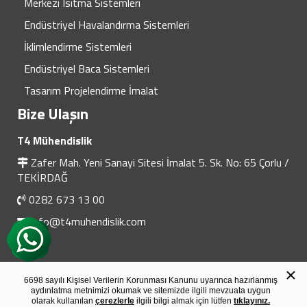
Merkezi Isıtma Sistemleri
Endüstriyel Havalandırma Sistemleri
İklimlendirme Sistemleri
Endüstriyel Baca Sistemleri
Tasarım Projelendirme İmalat
Bize Ulaşın
T4 Mühendislik
Zafer Mah. Yeni Sanayi Sitesi İmalat 5. Sk. No: 65 Çorlu /
TEKİRDAĞ
0282 673 13 00
info@t4muhendislik.com
×
6698 sayılı Kişisel Verilerin Korunması Kanunu uyarınca hazırlanmış
© 2021 T4 Mühendislik Tüm Hakları Saklıdır.
aydınlatma metnimizi okumak ve sitemizde ilgili mevzuata uygun
Tasarım & Uygulama
Heweso
olarak kullanılan
çerezlerle
ilgili bilgi almak için lütfen
tıklayınız.