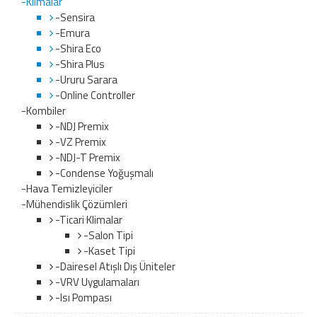
-Klimalar
-Sensira
-Emura
-Shira Eco
-Shira Plus
-Ururu Sarara
-Online Controller
-Kombiler
-NDJ Premix
-VZ Premix
-NDJ-T Premix
-Condense Yoğuşmalı
-Hava Temizleyiciler
-Mühendislik Çözümleri
-Ticari Klimalar
-Salon Tipi
-Kaset Tipi
-Dairesel Atışlı Dış Üniteler
-VRV Uygulamaları
-Isı Pompası