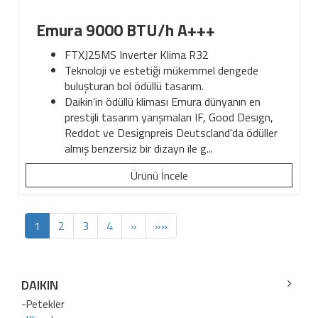
Emura 9000 BTU/h A+++
FTXJ25MS Inverter Klima R32
Teknoloji ve estetiği mükemmel dengede
buluşturan bol ödüllü tasarım.
Daikin’in ödüllü kliması Emura dünyanın en
prestijli tasarım yarışmaları IF, Good Design,
Reddot ve Designpreis Deutscland'da ödüller
almış benzersiz bir dizayn ile g...
Ürünü İncele
1
2
3
4
»
»»
DAIKIN
-Petekler